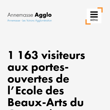
RÉINV
NOS
1 163 visiteurs
USAG
aux portes-
POUR
UNE
ouvertes de
VILLE
PLUS
l’Ecole des
VERTE
Beaux-Arts du
ALLIER