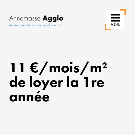
RÉINVE
NOS
11 €/mois/m²
USAGE
de loyer la 1re
POUR
UNE
année
VILLE
PLUS
VERTE
ALLIER