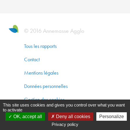
DYNAM
ÉCONO
SOLIDA
ET
© 2016 Annemasse Agglo
DÉVEL
DURAB
Tous les rapports
CO-
Contact
CONST
Mentions légales
UN
AMÉNA
Données personnelles
DURAB
Gestion des cookies
This site uses cookies and gives you control over what you want
GARAN
to activate
UNE
OK, accept all
Deny all cookies
Personalize
QUALIT
Privacy policy