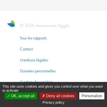
DYNAM
ÉCONO
SOLIDA
ET
© 2016 Annemasse Agglo
DÉVEL
DURAB
Tous les rapports
CO-
Contact
CONST
Mentions légales
UN
AMÉNA
Données personnelles
DURAB
Gestion des cookies
This site uses cookies and gives you control over what you want
GARAN
to activate
UNE
OK, accept all
Deny all cookies
Personalize
QUALIT
Privacy policy