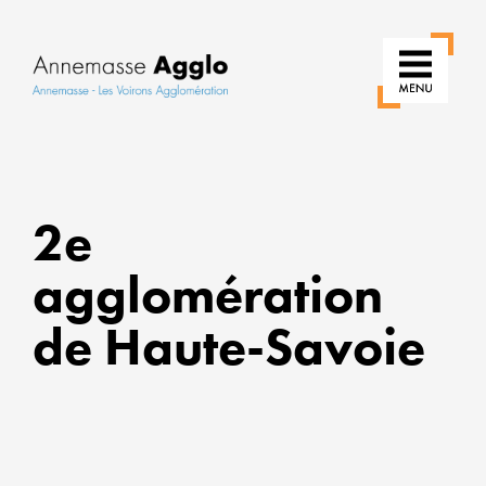
RÉINVE
NOS
2e
USAGE
agglomération
POUR
UNE
de Haute-Savoie
VILLE
PLUS
VERTE
ALLIER