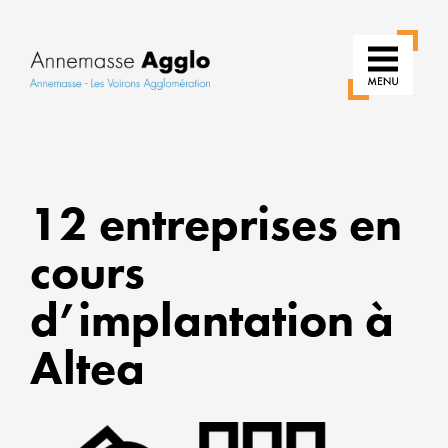
RÉIN
12 entreprises en
NOS
USAG
cours
POU
d’implantation à
UNE
VILLE
Altea
PLUS
VERT