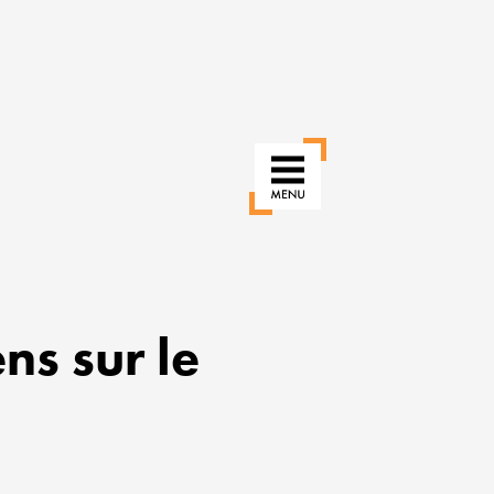
ns sur le
RÉINVENTER
NOS
USAGES
POUR
UNE
VILLE