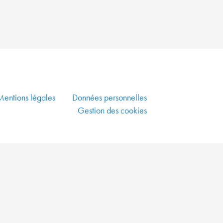
PLUS
VERTE
ALLIER
DYNAMISME
ÉCONOMIQUE,
SOLIDARITÉ
ET
DÉVELOPPEMENT
Mentions légales
Données personnelles
DURABLE
Gestion des cookies
CO-
CONSTRUIRE
UN
AMÉNAGEMENT
DURABLE
GARANTIR
UNE