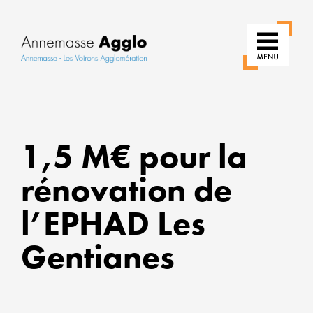
RÉIN
1,5 M€ pour la
NOS
USAG
rénovation de
POU
l’EPHAD Les
UNE
VILLE
Gentianes
PLUS
VERT