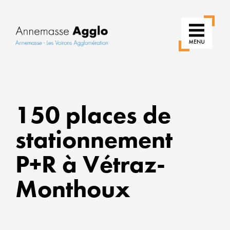
RÉIN
150 places de
NOS
USAG
stationnement
POU
P+R à Vétraz-
UNE
VILLE
Monthoux
PLUS
VERT