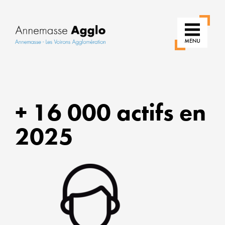
RÉIN
NOS
+ 16 000 actifs en
USAG
2025
POUR
UNE
VILLE
PLUS
VERT