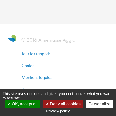
DYNAM
ÉCONO
SOLIDA
ET
DÉVEL
DURAB
© 2016 Annemasse Agglo
CO-
Tous les rapports
CONST
Contact
UN
AMÉNA
Mentions légales
DURAB
Données personnelles
This site uses cookies and gives you control over what you want
GARAN
to activate
Gestion des cookies
UNE
OK, accept all
Deny all cookies
Personalize
QUALIT
Privacy policy