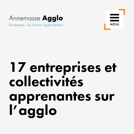
RÉINVE
NOS
17 entreprises et
USAGE
collectivités
POUR
UNE
apprenantes sur
VILLE
PLUS
l’agglo
VERTE
ALLIER