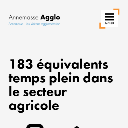
RÉIN
183 équivalents
NOS
USAG
temps plein dans
POU
le secteur
UNE
VILLE
agricole
PLUS
VERT