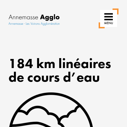
RÉIN
NOS
184 km linéaires
USAG
de cours d’eau
POUR
UNE
VILLE
PLUS
VERT