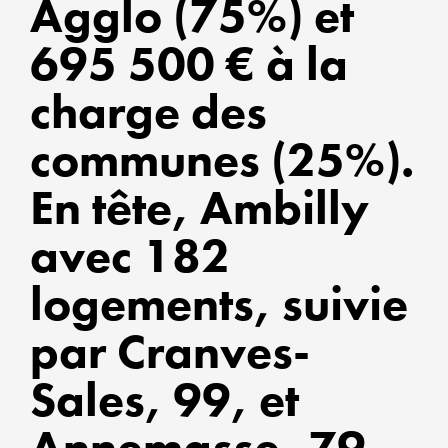
Agglo (75%) et
695 500 € à la
ALLI
charge des
DYN
ÉCO
communes (25%).
SOL
En tête, Ambilly
ET
avec 182
DÉV
DUR
logements, suivie
par Cranves-
CO-
Sales, 99, et
CON
UN
Annemasse, 79