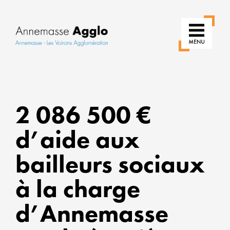
RÉI
2 086 500 €
NO
USA
d’aide aux
PO
bailleurs sociaux
UNE
à la charge
VILL
PLU
d’Annemasse
VER