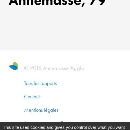
AM
DUR
GAR
UNE
QUA
© 2016 Annemasse Agglo
DE
VIE,
Tous les rapports
UNE
Contact
ATT
Mentions légales
ET
UNE
Données personnelles
This site uses cookies and gives you control over what you want