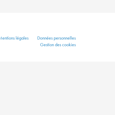
PLUS
VERTE
ALLIER
DYNAMISME
ÉCONOMIQUE,
Mentions légales
Données personnelles
SOLIDARITÉ
ET
Gestion des cookies
DÉVELOPPEMENT
DURABLE
CO-
CONSTRUIRE
UN
AMÉNAGEMENT
DURABLE
GARANTIR
UNE