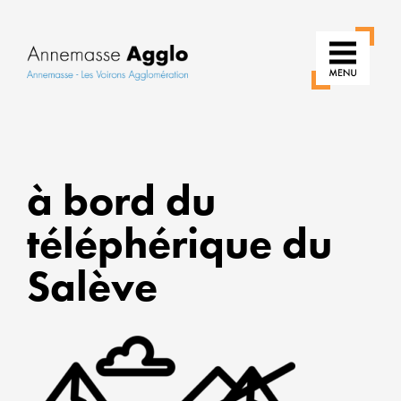
RÉIN
à bord du
NOS
USAG
téléphérique du
POU
UNE
Salève
VILLE
PLUS
VERT