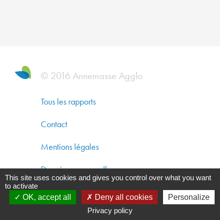
DYNAM
ÉCONO
SOLIDA
ET
DÉVEL
DURAB
© 2016 Annemasse Agglo
CO-
Tous les rapports
CONST
Contact
UN
AMÉNA
Mentions légales
DURAB
Données personnelles
This site uses cookies and gives you control over what you want
GARAN
to activate
Gestion des cookies
UNE
OK, accept all
Deny all cookies
Personalize
QUALIT
Privacy policy