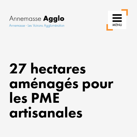
RÉINVE
NOS
27 hectares
USAGE
aménagés pour
POUR
UNE
les PME
VILLE
PLUS
artisanales
VERTE
ALLIER