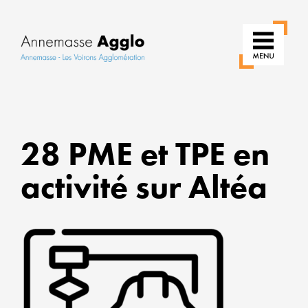
RÉIN
NOS
28 PME et TPE en
USAG
activité sur Altéa
POUR
UNE
VILLE
PLUS
VERT