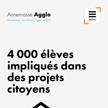
RÉIN
4 000 élèves
NOS
USAG
impliqués dans
POU
des projets
UNE
VILLE
citoyens
PLUS
VERT