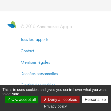
DYNAM
ÉCONO
SOLIDA
ET
© 2016 Annemasse Agglo
DÉVEL
DURAB
Tous les rapports
CO-
Contact
CONST
Mentions légales
UN
AMÉNA
Données personnelles
DURAB
Gestion des cookies
This site uses cookies and gives you control over what you want
GARAN
to activate
UNE
OK, accept all
Deny all cookies
Personalize
QUALIT
Privacy policy