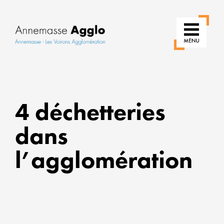
RÉINVE
NOS
4 déchetteries
USAGE
dans
POUR
UNE
l’agglomération
VILLE
PLUS
VERTE
ALLIER