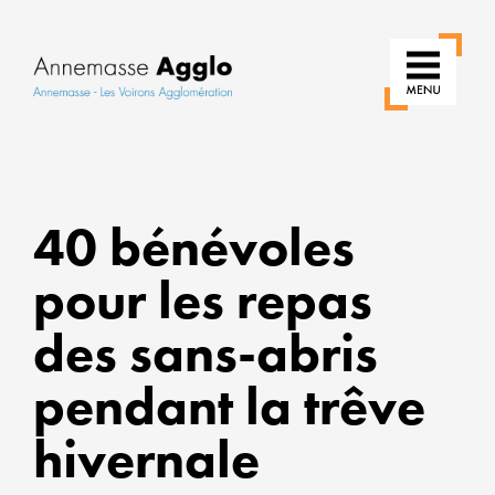
RÉIN
40 bénévoles
NOS
USA
pour les repas
POU
des sans-abris
UNE
VILL
pendant la trêve
PLUS
hivernale
VERT