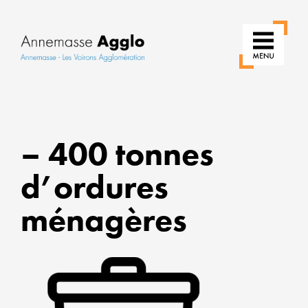
RÉIN
– 400 tonnes
NOS
USAG
d’ordures
POU
UNE
ménagères
VILLE
PLUS
VERT