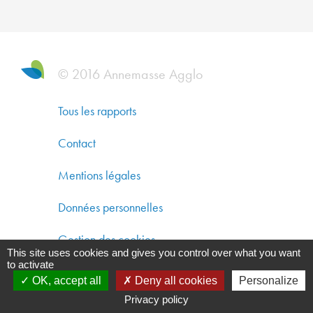
DYNAM
ÉCONO
SOLIDA
ET
© 2016 Annemasse Agglo
DÉVEL
DURAB
Tous les rapports
CO-
Contact
CONST
Mentions légales
UN
AMÉNA
Données personnelles
DURAB
Gestion des cookies
This site uses cookies and gives you control over what you want
GARAN
to activate
UNE
OK, accept all
Deny all cookies
Personalize
QUALIT
Privacy policy