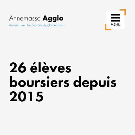
RÉINVE
NOS
26 élèves
USAGE
boursiers depuis
POUR
UNE
2015
VILLE
PLUS
VERTE
ALLIER