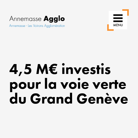
RÉINVE
NOS
4,5 M€ investis
USAGE
pour la voie verte
POUR
UNE
du Grand Genève
VILLE
PLUS
VERTE
ALLIER