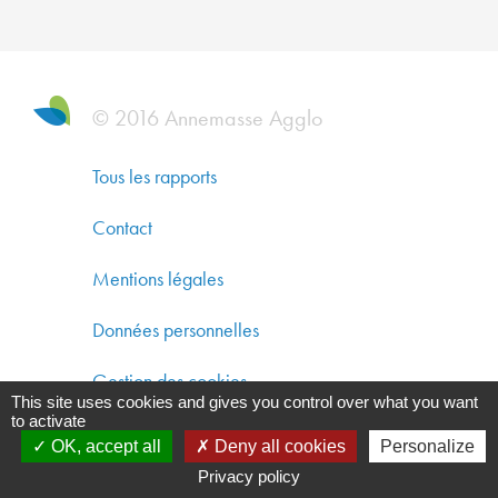
DYNAM
ÉCONO
SOLIDA
ET
© 2016 Annemasse Agglo
DÉVEL
DURAB
Tous les rapports
CO-
Contact
CONST
Mentions légales
UN
AMÉNA
Données personnelles
DURAB
Gestion des cookies
This site uses cookies and gives you control over what you want
GARAN
to activate
UNE
OK, accept all
Deny all cookies
Personalize
QUALIT
Privacy policy