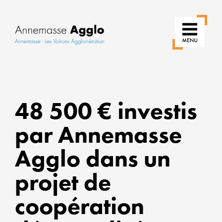
RÉINV
NOS
48 500 € investis
USAG
par Annemasse
POUR
UNE
Agglo dans un
VILLE
PLUS
projet de
VERTE
coopération
ALLIER