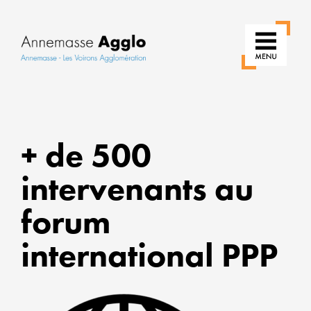
RÉIN
+ de 500
NOS
USAG
intervenants au
POU
forum
UNE
VILLE
international PPP
PLUS
VERT