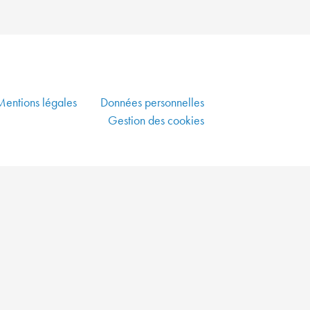
PLUS
VERTE
ALLIER
DYNAMISME
ÉCONOMIQUE,
Mentions légales
Données personnelles
SOLIDARITÉ
ET
Gestion des cookies
DÉVELOPPEMENT
DURABLE
CO-
CONSTRUIRE
UN
AMÉNAGEMENT
DURABLE
GARANTIR
UNE