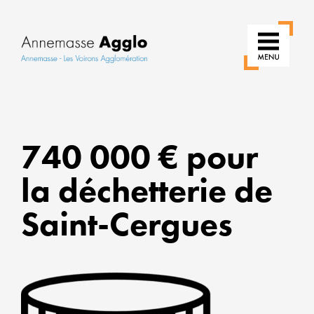
RÉIN
740 000 € pour
NOS
USAG
la déchetterie de
POU
UNE
Saint-Cergues
VILLE
PLUS
VERT