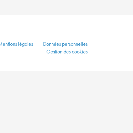
PLUS
VERTE
ALLIER
DYNAMISME
ÉCONOMIQUE,
Mentions légales
Données personnelles
SOLIDARITÉ
ET
Gestion des cookies
DÉVELOPPEMENT
DURABLE
CO-
CONSTRUIRE
UN
AMÉNAGEMENT
DURABLE
GARANTIR
UNE