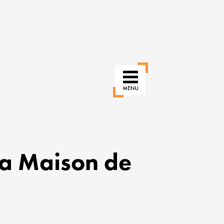
la Maison de
RÉINVENTER
NOS
USAGES
POUR
UNE
VILLE