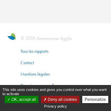
DYNAM
ÉCONO
SOLIDA
ET
DÉVEL
DURAB
© 2016 Annemasse Agglo
CO-
Tous les rapports
CONST
Contact
UN
AMÉNA
Mentions légales
DURAB
Données personnelles
This site uses cookies and gives you control over what you want
GARAN
to activate
Gestion des cookies
UNE
OK, accept all
Deny all cookies
Personalize
QUALIT
Privacy policy