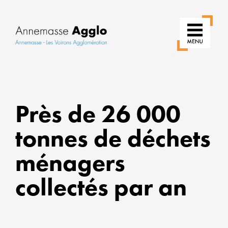
RÉINVE
NOS
Près de 26 000
USAGE
tonnes de déchets
POUR
UNE
ménagers
VILLE
PLUS
collectés par an
VERTE
ALLIER