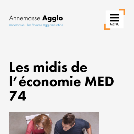
RÉIN
Les midis de
NOS
USAG
l’économie MED
POUR
UNE
74
VILLE
PLUS
VERT