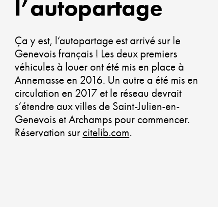
l’autopartage
ALLI
DYN
Ç
a y est, l’autopartage est arrivé sur le
ÉCO
Genevois français ! Les deux premiers
SOLI
véhicules à louer ont été mis en place à
Annemasse en 2016. Un autre a été mis en
ET
circulation en 2017 et le réseau devrait
DÉVE
s’étendre aux villes de Saint-Julien-en-
DURA
Genevois et Archamps pour commencer.
Réservation sur
citelib.com
.
CO-
CONS
UN
AMÉ
DURA