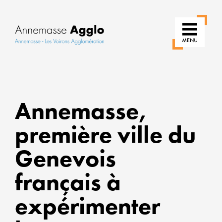
RÉIN
Annemasse,
NOS
USA
première ville du
POU
Genevois
UNE
VILLE
français à
PLUS
expérimenter
VERT