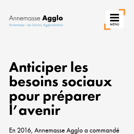
RÉIN
Anticiper les
NOS
USA
besoins sociaux
POU
pour préparer
UNE
VILLE
l’avenir
PLUS
VERT
En 2016, Annemasse Agglo a commandé