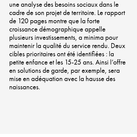
une analyse des besoins sociaux dans le
ALLI
cadre de son projet de territoire. Le rapport
DYN
de 120 pages montre que la forte
ÉCO
croissance démographique appelle
SOLI
plusieurs investissements, a minima pour
maintenir la qualité du service rendu. Deux
ET
cibles prioritaires ont été identifiées : la
DÉVE
petite enfance et les 15-25 ans. Ainsi l’offre
DURA
en solutions de garde, par exemple, sera
mise en adéquation avec la hausse des
naissances.
CO-
CONS
UN
AMÉ
DURA