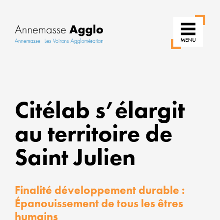
RÉ
Citélab s’élargit
NO
au territoire de
US
Saint Julien
PO
UN
Finalité développement durable :
VIL
Épanouissement de tous les êtres
humains