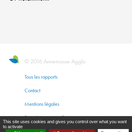
DE
VIE
UN
AT
ET
© 2016 Annemasse Agglo
UN
Tous les rapports
PR
Contact
Mentions légales
PR
Données personnelles
This site uses cookies and gives you control over what you want
LA
to activate
Gestion des cookies