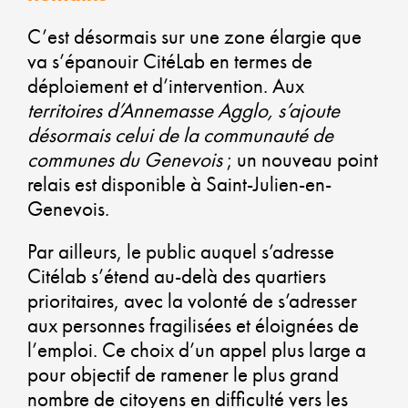
PL
C’est désormais sur une zone élargie que
VE
va s’épanouir CitéLab en termes de
déploiement et d’intervention. Aux
territoires d’Annemasse Agglo, s’ajoute
AL
désormais celui de la communauté de
communes du Genevois
; un nouveau point
DY
relais est disponible à Saint-Julien-en-
Genevois.
ÉC
Par ailleurs, le public auquel s’adresse
SO
Citélab s’étend au-delà des quartiers
ET
prioritaires, avec la volonté de s’adresser
aux personnes fragilisées et éloignées de
DÉ
l’emploi. Ce choix d’un appel plus large a
DU
pour objectif de ramener le plus grand
nombre de citoyens en difficulté vers les