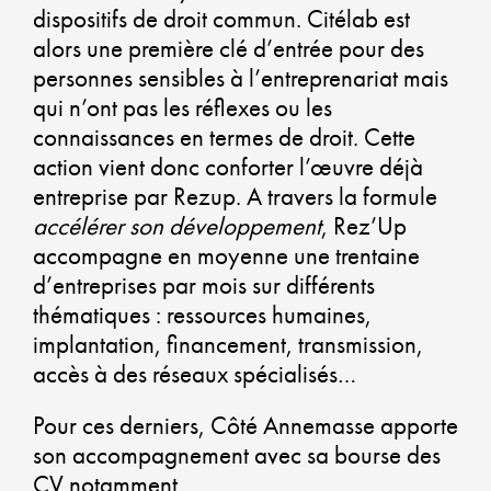
dispositifs de droit commun. Citélab est
alors une première clé d’entrée pour des
CO
personnes sensibles à l’entreprenariat mais
qui n’ont pas les réflexes ou les
CO
connaissances en termes de droit. Cette
U
action vient donc conforter l’œuvre déjà
entreprise par Rezup. A travers la formule
AM
accélérer son développement
, Rez’Up
accompagne en moyenne une trentaine
DU
d’entreprises par mois sur différents
thématiques : ressources humaines,
implantation, financement, transmission,
GA
accès à des réseaux spécialisés…
UN
Pour ces derniers, Côté Annemasse apporte
son accompagnement avec sa bourse des
QU
CV notamment.