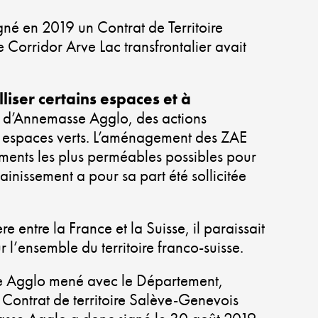
VILLE
gné en 2019 un Contrat de Territoire
PLUS
Corridor Arve Lac transfrontalier avait
VERTE
lliser certains espaces et à
ALLIER
n d’Annemasse Agglo, des actions
DYNAMISME
es espaces verts. L’aménagement des ZAE
ÉCONOMIQUE
ments les plus perméables possibles pour
SOLIDARITÉ
ainissement a pour sa part été sollicitée
ET
DÉVELOPPEM
DURABLE
re entre la France et la Suisse, il paraissait
l’ensemble du territoire franco-suisse.
CO-
asse Agglo mené avec le Département,
CONSTRUIRE
 Contrat de territoire Salève-Genevois
UN