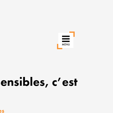
ensibles, c’est
RÉINVENTER
NOS
USAGES
POUR
UNE
es