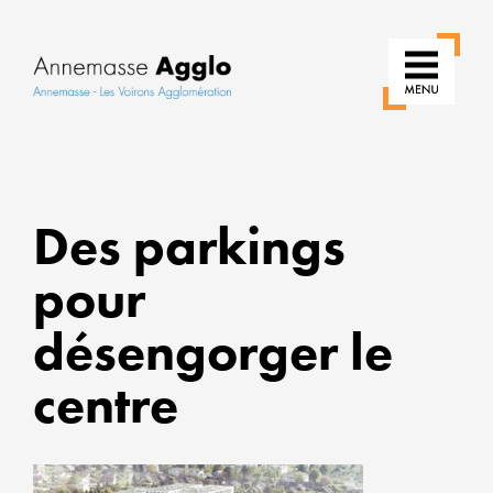
RÉIN
Des parkings
NOS
USAG
pour
POU
désengorger le
UNE
VILLE
centre
PLUS
VERT