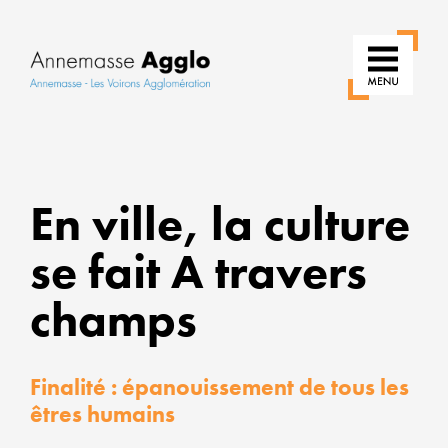
RÉ
En ville, la culture
N
se fait A travers
US
champs
PO
UN
Finalité : épanouissement de tous les
VI
êtres humains