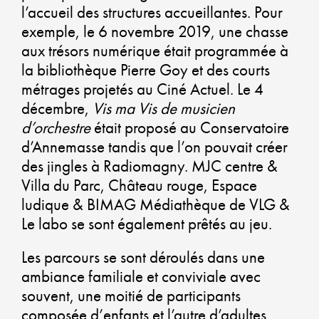
l’accueil des structures accueillantes. Pour
exemple, le 6 novembre 2019, une chasse
aux trésors numérique était programmée à
CO
la bibliothèque Pierre Goy et des courts
CO
métrages projetés au Ciné Actuel. Le 4
décembre,
Vis ma Vis de musicien
U
d’orchestre
était proposé au Conservatoire
d’Annemasse tandis que l’on pouvait créer
AM
des jingles à Radiomagny. MJC centre &
DU
Villa du Parc, Château rouge, Espace
ludique & BIMAG Médiathèque de VLG &
Le labo se sont également prêtés au jeu.
GA
Les parcours se sont déroulés dans une
ambiance familiale et conviviale avec
UN
souvent, une moitié de participants
composée d’enfants et l’autre d’adultes.