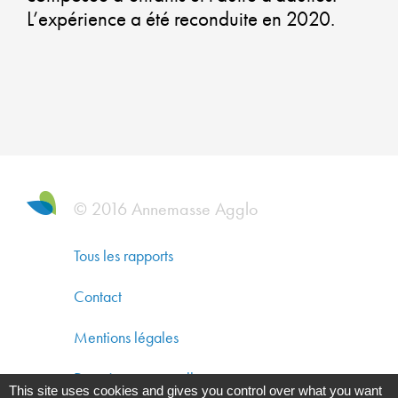
QU
L’expérience a été reconduite en 2020.
DE
VIE
UN
AT
ET
© 2016 Annemasse Agglo
UN
Tous les rapports
PR
Contact
Mentions légales
PR
Données personnelles
This site uses cookies and gives you control over what you want