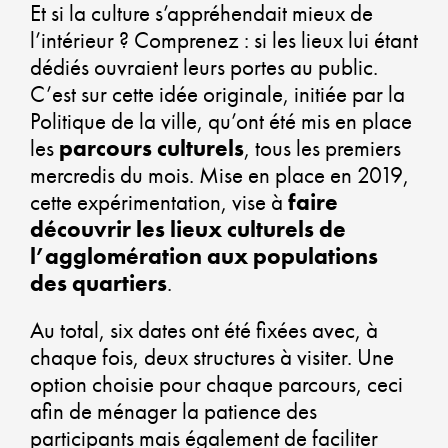
PL
Et si la culture s’appréhendait mieux de
l’intérieur ? Comprenez : si les lieux lui étant
VE
dédiés ouvraient leurs portes au public.
C’est sur cette idée originale, initiée par la
Politique de la ville, qu’ont été mis en place
les
parcours culturels
, tous les premiers
AL
mercredis du mois. Mise en place en 2019,
DY
cette expérimentation, vise à
faire
découvrir les lieux culturels de
ÉC
l’agglomération aux populations
des quartiers
.
SO
Au total, six dates ont été fixées avec, à
ET
chaque fois, deux structures à visiter. Une
DÉ
option choisie pour chaque parcours, ceci
afin de ménager la patience des
DU
participants mais également de faciliter