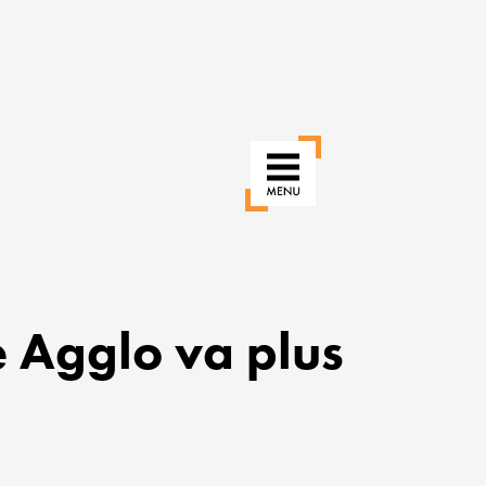
 Agglo va plus
RÉINVENTER
NOS
USAGES
POUR
UNE
VILLE