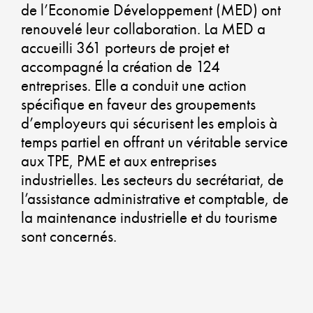
de l’Economie Développement (MED) ont
ALLI
renouvelé leur collaboration. La MED a
DYN
accueilli 361 porteurs de projet et
accompagné la création de 124
ÉCO
entreprises. Elle a conduit une action
SOLI
spécifique en faveur des groupements
ET
d’employeurs qui sécurisent les emplois à
DÉV
temps partiel en offrant un véritable service
aux TPE, PME et aux entreprises
DUR
industrielles. Les secteurs du secrétariat, de
l’assistance administrative et comptable, de
CO-
la maintenance industrielle et du tourisme
CON
sont concernés.
UN
AMÉ
DUR