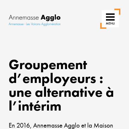
RÉI
Groupement
NOS
USA
d’employeurs :
POU
une alternative à
UNE
VILL
l’intérim
PLUS
VERT
En 2016, Annemasse Agglo et la Maison