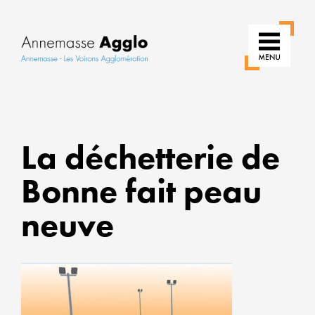
RÉIN
La déchetterie de
NOS
USAG
Bonne fait peau
POUR
UNE
neuve
VILLE
PLUS
VERT