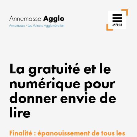
RÉ
La gratuité et le
NO
numérique pour
US
PO
donner envie de
UN
lire
VIL
PL
Finalité : épanouissement de tous les