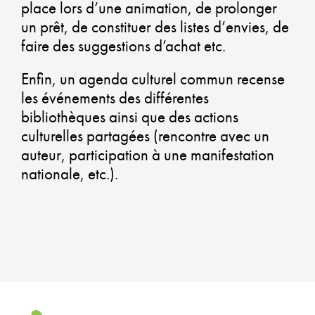
place lors d’une animation, de prolonger
CO
un prêt, de constituer des listes d’envies, de
faire des suggestions d’achat etc.
UN
AM
Enfin, un agenda culturel commun recense
les événements des différentes
DU
bibliothèques ainsi que des actions
culturelles partagées (rencontre avec un
auteur, participation à une manifestation
GA
nationale, etc.).
UN
QU
DE
VIE
UN