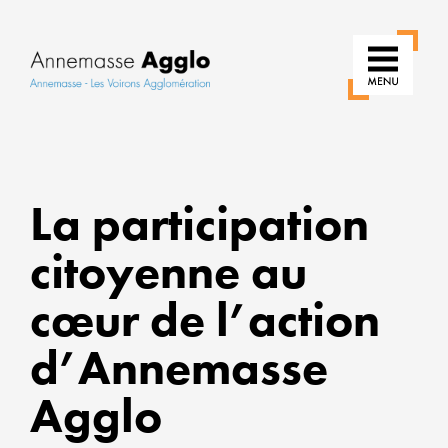
R
La participation
N
citoyenne au
U
cœur de l’action
P
d’Annemasse
U
Agglo