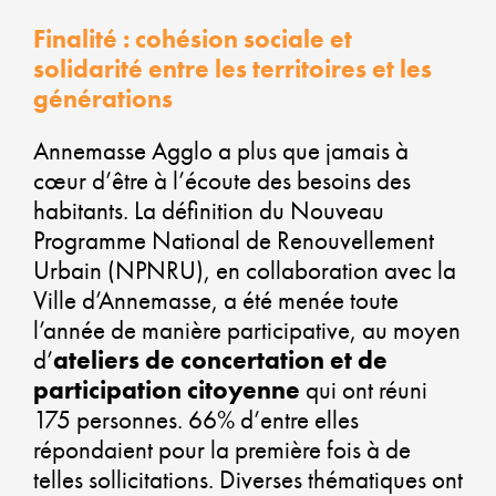
VI
Finalité : cohésion sociale et
P
solidarité entre les territoires et les
générations
VE
Annemasse Agglo a plus que jamais à
cœur d’être à l’écoute des besoins des
habitants. La définition du Nouveau
AL
Programme National de Renouvellement
Urbain (NPNRU), en collaboration avec la
D
Ville d’Annemasse, a été menée toute
l’année de manière participative, au moyen
É
d’
ateliers de concertation et de
participation citoyenne
qui ont réuni
SO
175 personnes. 66% d’entre elles
ET
répondaient pour la première fois à de
telles sollicitations. Diverses thématiques ont