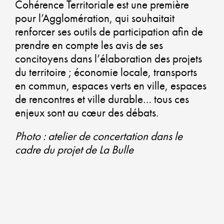
Cohérence Territoriale est une première
pour l’Agglomération, qui souhaitait
G
renforcer ses outils de participation afin de
U
prendre en compte les avis de ses
concitoyens dans l’élaboration des projets
QU
du territoire ; économie locale, transports
en commun, espaces verts en ville, espaces
D
de rencontres et ville durable… tous ces
enjeux sont au cœur des débats.
VI
Photo : atelier de concertation dans le
U
cadre du projet de La Bulle
AT
ET