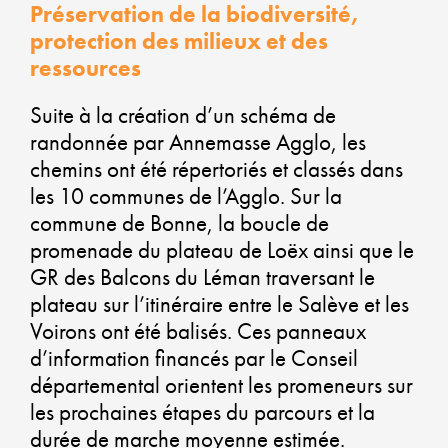
VI
Préservation de la biodiversité,
PL
protection des milieux et des
ressources
VE
Suite à la création d’un schéma de
randonnée par Annemasse Agglo, les
chemins ont été répertoriés et classés dans
les 10 communes de l’Agglo. Sur la
AL
commune de Bonne, la boucle de
D
promenade du plateau de Loëx ainsi que le
GR des Balcons du Léman traversant le
É
plateau sur l’itinéraire entre le Salève et les
Voirons ont été balisés. Ces panneaux
SO
d’information financés par le Conseil
départemental orientent les promeneurs sur
ET
les prochaines étapes du parcours et la
durée de marche moyenne estimée.