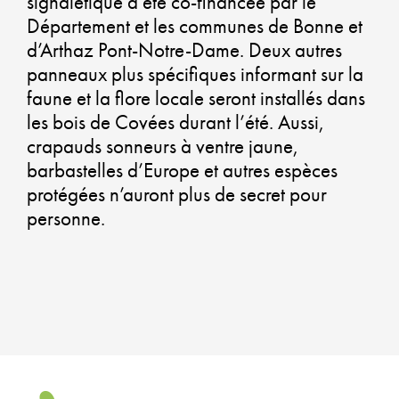
signalétique a été co-financée par le
G
Département et les communes de Bonne et
d’Arthaz Pont-Notre-Dame. Deux autres
U
panneaux plus spécifiques informant sur la
faune et la flore locale seront installés dans
QU
les bois de Covées durant l’été. Aussi,
D
crapauds sonneurs à ventre jaune,
barbastelles d’Europe et autres espèces
VI
protégées n’auront plus de secret pour
personne.
U
AT
ET
U