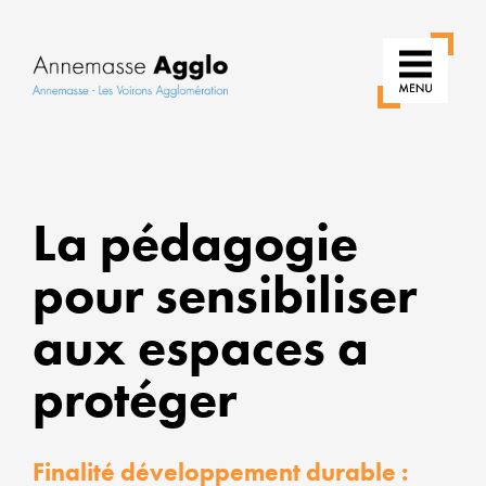
RÉ
La pédagogie
N
pour sensibiliser
U
aux espaces a
P
protéger
U
Finalité développement durable :