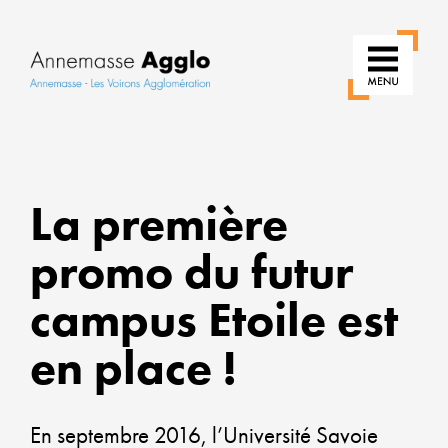
RÉIN
La première
NOS
USAG
promo du futur
POU
campus Etoile est
UNE
VILLE
en place !
PLUS
VERT
En septembre 2016, l’Université Savoie