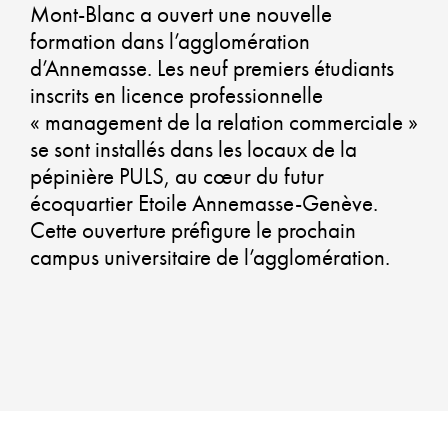
Mont-Blanc a ouvert une nouvelle
ALLI
formation dans l’agglomération
DYN
d’Annemasse. Les neuf premiers étudiants
ÉCO
inscrits en licence professionnelle
SOLI
« management de la relation commerciale »
se sont installés dans les locaux de la
ET
pépinière PULS, au cœur du futur
DÉVE
écoquartier Etoile Annemasse-Genève.
DURA
Cette ouverture préfigure le prochain
campus universitaire de l’agglomération.
CO-
CONS
UN
AMÉ
DURA