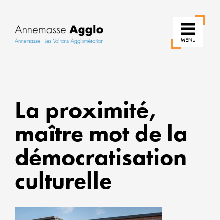
RÉIN
La proximité,
NOS
USAG
maître mot de la
POU
démocratisation
UNE
VILLE
culturelle
PLUS
VERT