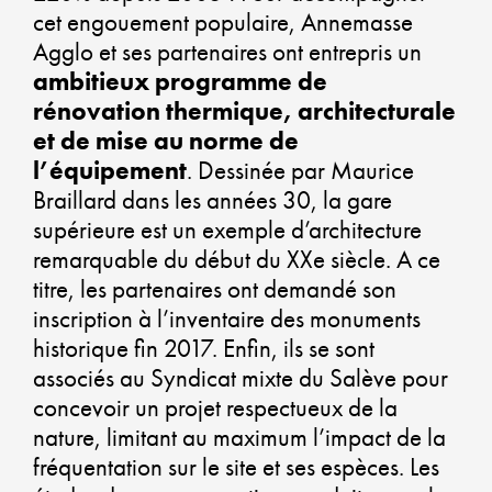
VER
cet engouement populaire, Annemasse
Agglo et ses partenaires ont entrepris un
ambitieux programme de
ALL
rénovation thermique, architecturale
DY
et de mise au norme de
l’équipement
. Dessinée par Maurice
ÉC
Braillard dans les années 30, la gare
SOL
supérieure est un exemple d’architecture
ET
remarquable du début du XXe siècle. A ce
titre, les partenaires ont demandé son
DÉV
inscription à l’inventaire des monuments
DUR
historique fin 2017. Enfin, ils se sont
associés au Syndicat mixte du Salève pour
concevoir un projet respectueux de la
CO-
nature, limitant au maximum l’impact de la
fréquentation sur le site et ses espèces. Les
CON