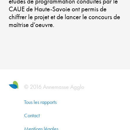
études de programmation conduites par le
UN
CAUE de Haute-Savoie ont permis de
chiffrer le projet et de lancer le concours de
AM
maîtrise d’oeuvre.
DUR
GAR
UN
QUA
DE
© 2016 Annemasse Agglo
VIE,
Tous les rapports
UN
Contact
ATT
Mentions légales