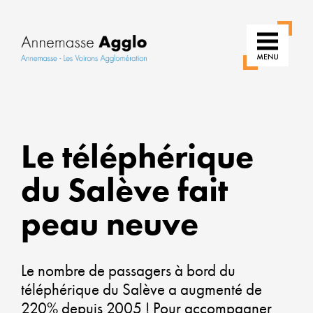
RÉI
Le téléphérique
NO
du Salève fait
USA
PO
peau neuve
UN
VILL
Le nombre de passagers à bord du
PLU
téléphérique du Salève a augmenté de
220% depuis 2005 ! Pour accompagner