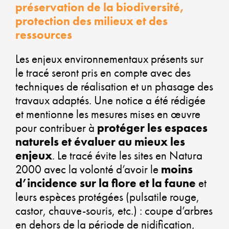
préservation de la biodiversité,
VE
protection des milieux et des
ressources
ALL
Les enjeux environnementaux présents sur
le tracé seront pris en compte avec des
DY
techniques de réalisation et un phasage des
travaux adaptés. Une notice a été rédigée
ÉC
et mentionne les mesures mises en œuvre
SO
pour contribuer à
protéger les espaces
naturels et évaluer au mieux les
ET
enjeux
. Le tracé évite les sites en Natura
DÉ
2000 avec la volonté d’avoir le
moins
d’incidence sur la flore et la faune
et
DU
leurs espèces protégées (pulsatile rouge,
castor, chauve-souris, etc.) : coupe d’arbres
en dehors de la période de nidification,