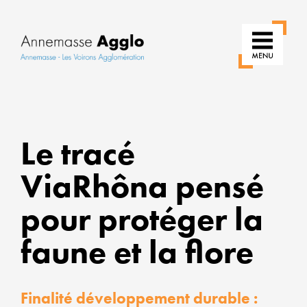
RÉ
Le tracé
NO
ViaRhôna pensé
US
pour protéger la
PO
UN
faune et la flore
VIL
PL
Finalité développement durable :