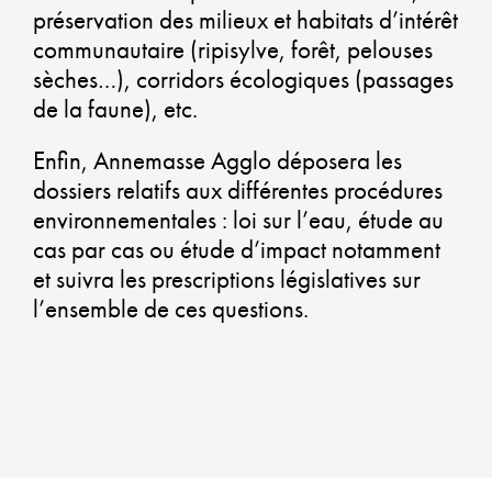
CO
préservation des milieux et habitats d’intérêt
communautaire (ripisylve, forêt, pelouses
CO
sèches…), corridors écologiques (passages
UN
de la faune), etc.
AM
Enfin, Annemasse Agglo déposera les
DU
dossiers relatifs aux différentes procédures
environnementales : loi sur l’eau, étude au
cas par cas ou étude d’impact notamment
et suivra les prescriptions législatives sur
GA
l’ensemble de ces questions.
UN
QU
DE
VIE