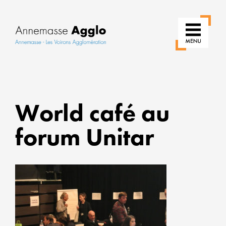
RÉIN
NOS
World café au
USAG
forum Unitar
POUR
UNE
VILLE
PLUS
VERTE