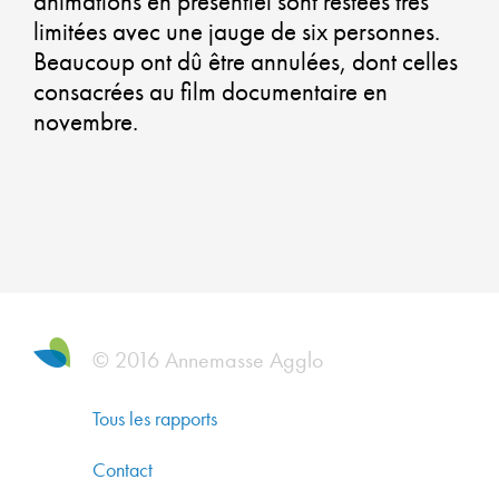
animations en présentiel sont restées très
limitées avec une jauge de six personnes.
QU
Beaucoup ont dû être annulées, dont celles
DE
consacrées au film documentaire en
novembre.
VI
U
AT
ET
U
© 2016 Annemasse Agglo
PR
Tous les rapports
Contact