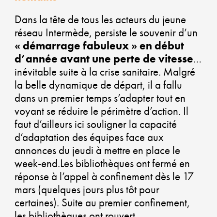
PL
Dans la tête de tous les acteurs du jeune
VE
réseau Intermède, persiste le souvenir d’un
« démarrage fabuleux » en début
d’année avant une perte de vitesse
…
inévitable suite à la crise sanitaire. Malgré
AL
la belle dynamique de départ, il a fallu
dans un premier temps s’adapter tout en
D
voyant se réduire le périmètre d’action. Il
faut d’ailleurs ici souligner la capacité
ÉC
d’adaptation des équipes face aux
SO
annonces du jeudi à mettre en place le
week-end.Les bibliothèques ont fermé en
ET
réponse à l’appel à confinement dès le 17
mars (quelques jours plus tôt pour
DÉ
certaines). Suite au premier confinement,
les bibliothèques ont rouvert