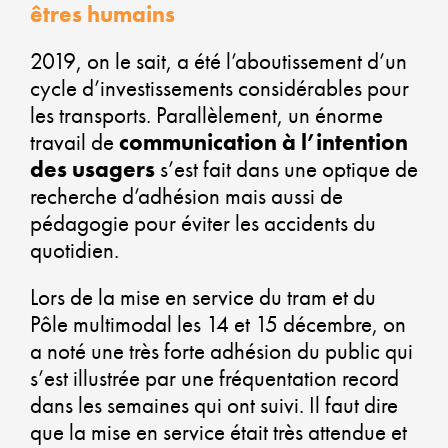
êtres humains
PL
2019, on le sait, a été l’aboutissement d’un
VE
cycle d’investissements considérables pour
les transports. Parallèlement, un énorme
travail de
communication à l’intention
AL
des usagers
s’est fait dans une optique de
recherche d’adhésion mais aussi de
D
pédagogie pour éviter les accidents du
quotidien.
ÉC
Lors de la mise en service du tram et du
SO
Pôle multimodal les 14 et 15 décembre, on
ET
a noté une très forte adhésion du public qui
s’est illustrée par une fréquentation record
DÉ
dans les semaines qui ont suivi. Il faut dire
que la mise en service était très attendue et