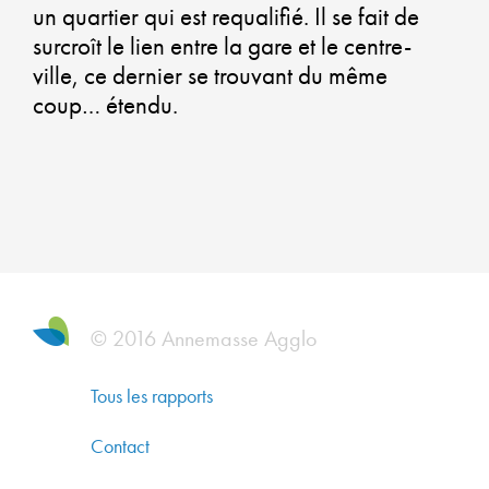
un quartier qui est requalifié. Il se fait de
QU
surcroît le lien entre la gare et le centre-
ville, ce dernier se trouvant du même
DE
coup… étendu.
VI
U
AT
ET
U
© 2016 Annemasse Agglo
PR
Tous les rapports
Contact