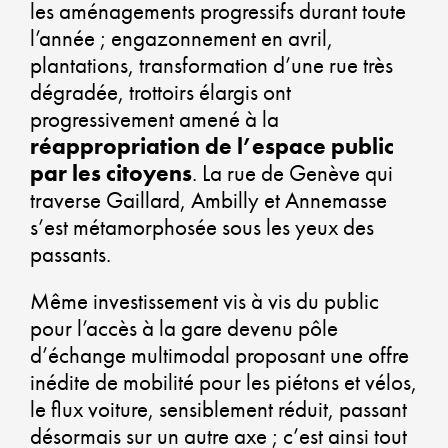
DU
les aménagements progressifs durant toute
l’année ; engazonnement en avril,
plantations, transformation d’une rue très
dégradée, trottoirs élargis ont
CO
progressivement amené à la
CO
réappropriation de l’espace public
par les citoyens
. La rue de Genève qui
U
traverse Gaillard, Ambilly et Annemasse
s’est métamorphosée sous les yeux des
A
passants.
DU
Même investissement vis à vis du public
pour l’accès à la gare devenu pôle
d’échange multimodal proposant une offre
inédite de mobilité pour les piétons et vélos,
GA
le flux voiture, sensiblement réduit, passant
U
désormais sur un autre axe ; c’est ainsi tout